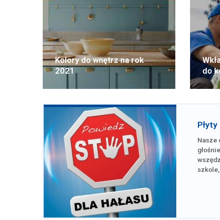
Kolory do wnętrz na rok
Wkła
2021
do k
Płyty
Nasze 
głośnie
wszędzi
szkole,