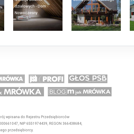
działowych - Dom
Nowoczesny
owlane - Grupa PSB
drój wpisana do Rejestru Przedsiębiorców
0000661047, NIP 6551974439, REGON 366438684,
żego przedsiębiorcy.