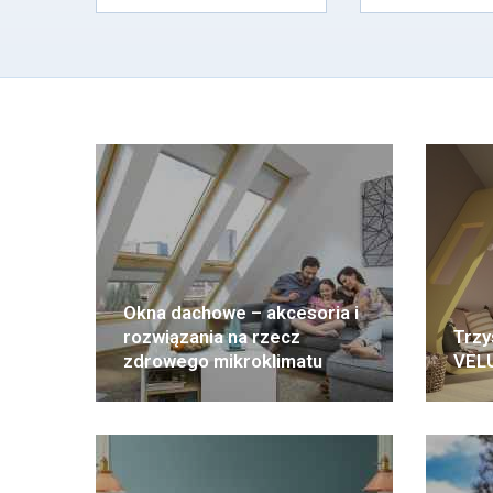
Okna dachowe – akcesoria i
rozwiązania na rzecz
Trzy
zdrowego mikroklimatu
VELU