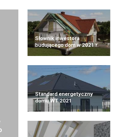
Słownik inwestora
budującego dom w 2021 r.
Standard energetyczny
domu WT 2021
e
o