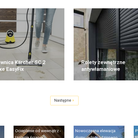
wnica Kärcher SC 2
Rolety zewnętrzne
xe EasyFix
antywłamaniowe
Następne
i
Ocieplenie od wewnątrz -
Nowoczesna elewacja
P
Izolacja ścianek
domu jednorodzinnego
N