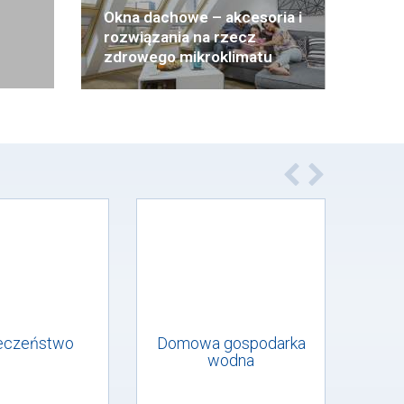
Okna dachowe – akcesoria i
rozwiązania na rzecz
zdrowego mikroklimatu
eczeństwo
Domowa gospodarka
Mik
wodna