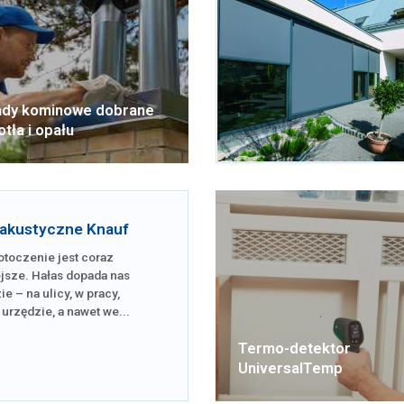
dy kominowe dobrane
otła i opału
 akustyczne Knauf
otoczenie jest coraz
jsze. Hałas dopada nas
e – na ulicy, w pracy,
 urzędzie, a nawet we...
Termo-detektor
UniversalTemp