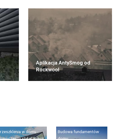
Aplikacja AntySmog od
Rockwool
rzeszklenia w domu -
Budowa fundamentów
owoczesny styl elewacji
domu