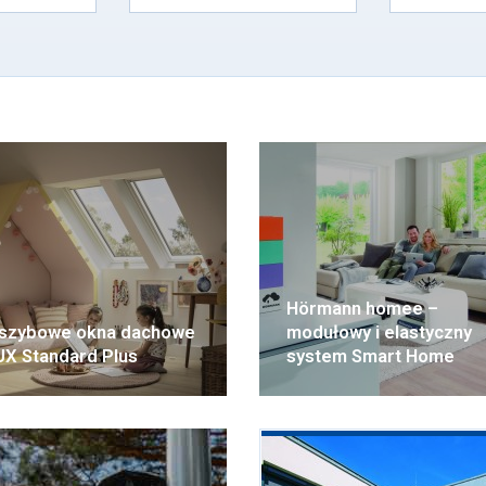
Hörmann homee –
szybowe okna dachowe
modułowy i elastyczny
X Standard Plus
system Smart Home