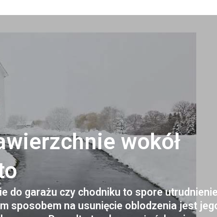
wierzchnie wokół
to
zie do garażu czy chodniku to spore utrudnieni
zym sposobem na usunięcie oblodzenia jest jeg