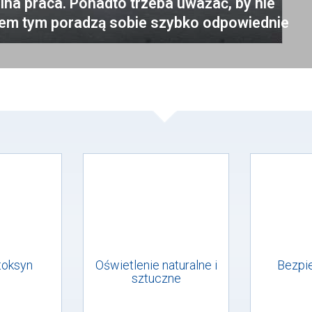
olna praca. Ponadto trzeba uważać, by nie
mem tym poradzą sobie szybko odpowiednie
toksyn
Oświetlenie naturalne i
Bezpi
sztuczne