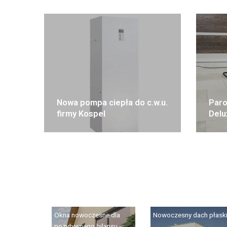
Nowa pompa ciepła do c.w.u.
Paro
firmy Kospel
Delu
Okna nowoczesne dla
Nowoczesny dach płask
pozytywnego bilansu -