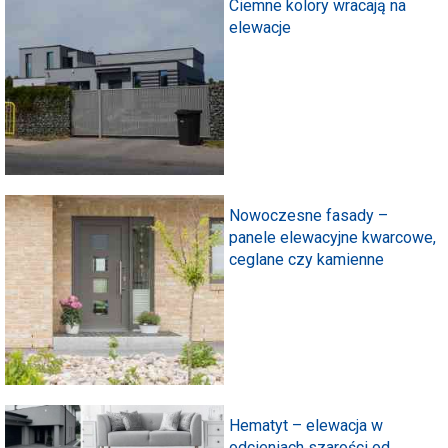
Ciemne kolory wracają na
elewacje
Nowoczesne fasady –
panele elewacyjne kwarcowe,
ceglane czy kamienne
Hematyt – elewacja w
odcieniach szarości od