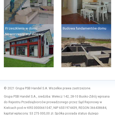
Przeszklenia w domu -
Budowa fundamentów domu
Nowoczesny styl elewacji
© 2021 Grupa PSB Handel S.A. Wszelkie prawa zastrzeżone.
Grupa PSB Handel S.A., siedziba: Wełecz 142, 28-10 Busko-Zdrój wpisana
do Rejestru Przedsiębiorców prowadzonego przez Sąd Rejonowy w
Kielcach pod nr KRS 0000661047, NIP 6551974439, REGON 366438684,
kapitał wpłacony: 53 275 000,00 zł. Spółka posiada status dużego