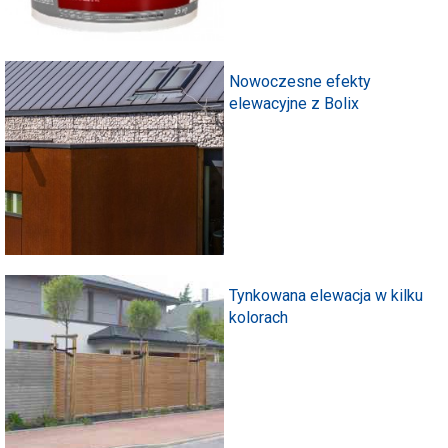
Nowoczesne efekty
elewacyjne z Bolix
Tynkowana elewacja w kilku
kolorach