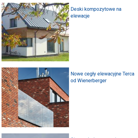
Deski kompozytowe na
elewacje
Nowe cegły elewacyjne Terca
od Wienerberger