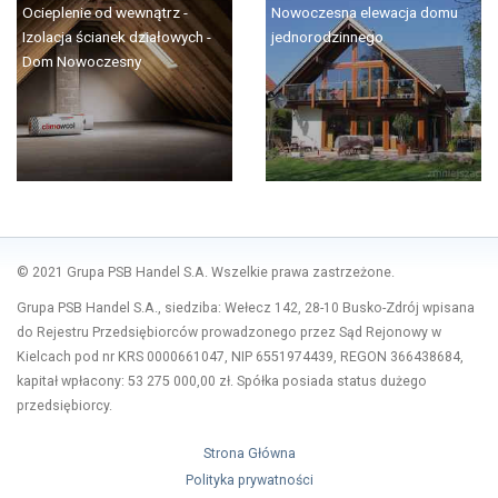
Ocieplenie od wewnątrz -
Nowoczesna elewacja domu
Izolacja ścianek działowych -
jednorodzinnego
Dom Nowoczesny
© 2021 Grupa PSB Handel S.A. Wszelkie prawa zastrzeżone.
Grupa PSB Handel S.A., siedziba: Wełecz 142, 28-10 Busko-Zdrój wpisana
do Rejestru Przedsiębiorców prowadzonego przez Sąd Rejonowy w
Kielcach pod nr KRS 0000661047, NIP 6551974439, REGON 366438684,
kapitał wpłacony: 53 275 000,00 zł. Spółka posiada status dużego
przedsiębiorcy.
Strona Główna
Polityka prywatności